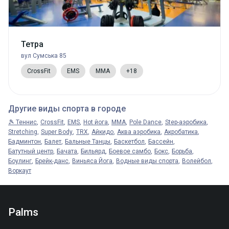
Тетра
вул Сумська 85
CrossFit
EMS
MMA
+18
Другие виды спорта в городе
🎾 Теннис
CrossFit
EMS
Hot йога
MMA
Pole Dance
Step-аэробика
Stretching
Super Body
TRX
Айкидо
Аква аэробика
Акробатика
Бадминтон
Балет
Бальные Танцы
Баскетбол
Бассейн
Батутный центр
Бачата
Бильярд
Боевое самбо
Бокс
Борьба
Боулинг
Брейк-данс
Виньяса Йога
Водные виды спорта
Волейбол
Воркаут
Palms