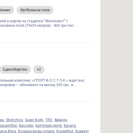
Теннис
Футбольное поле
ей и кортов на стадионе "Металлист" 1.
ловина поля (70х55 метров) - 450 грн/час - ...
Единоборство
+2
ельный комплекс «СПОРТ-В.О.С.Т.О.К.» ждет вас
нировки — абонемент на месяц 200 грн., в...
ика
Stretching
Super Body
TRX
Айкидо
Баскетбол
Бассейн
Батутный центр
Бачата
ьяса Йога
Водные виды спорта
Волейбол
Воркаут