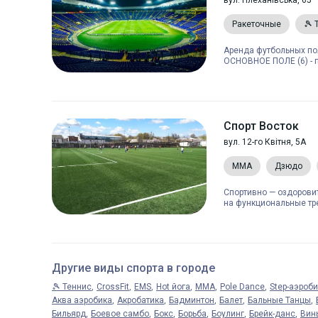
вул. Плеханівська, 65
Ракеточные
🎾 
Аренда футбольных пол
ОСНОВНОЕ ПОЛЕ (6) - по
Спорт Восток
вул. 12-го Квітня, 5А
MMA
Дзюдо
Спортивно — оздоровит
на функциональные тре
Другие виды спорта в городе
🎾 Теннис
CrossFit
EMS
Hot йога
MMA
Pole Dance
Step-аэроб
Аква аэробика
Акробатика
Бадминтон
Балет
Бальные Танцы
Бильярд
Боевое самбо
Бокс
Борьба
Боулинг
Брейк-данс
Вин