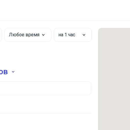
Любое время
на 1 час
ов