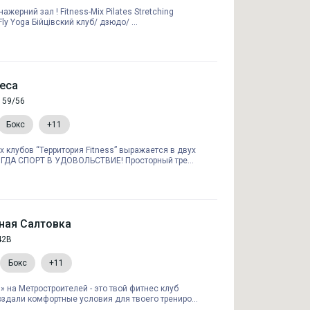
ажерний зал ! Fitness-Mix Pilates Stretching
ly Yoga Бійцівский клуб/ дзюдо/ ...
еса
, 59/56
Бокс
+11
клубов “Территория Fitness” выражается в двух
ОГДА СПОРТ В УДОВОЛЬСТВИЕ! Просторный тре...
ная Салтовка
42В
Бокс
+11
 на Метростроителей - это твой фитнес клуб
здали комфортные условия для твоего трениро...