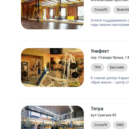
Московський проспект
CrossFit
Stretch
Хотите поддерживать 
пару лишних килограмм
Унифехт
пер. Отакара Яроша, 14
TRX
Бассейн
В самом центре Харько
образ жизни – центр сп
Тетра
вул Сумська 85
CrossFit
EMS