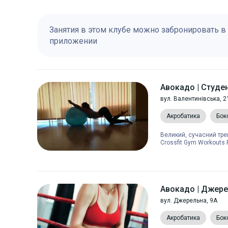
Занятия в этом клубе можно забронировать в
приложении
Авокадо | Студе
вул. Валентинівська, 2
Акробатика
Бок
Великий, сучасний трен
Crossfit Gym Workouts F
Авокадо | Джер
вул. Джерельна, 9А
Акробатика
Бок