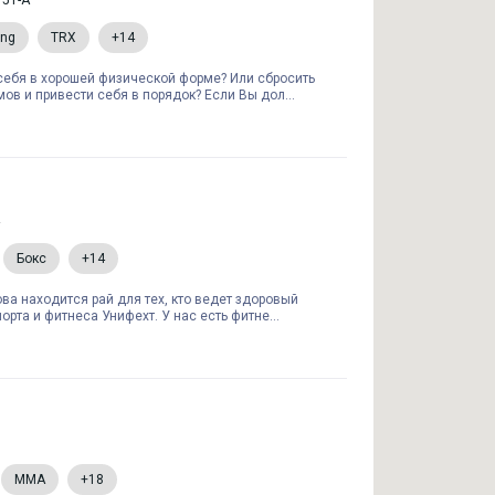
 51-А
ing
TRX
+14
себя в хорошей физической форме? Или сбросить
ов и привести себя в порядок? Если Вы дол...
Бокс
+14
ва находится рай для тех, кто ведет здоровый
орта и фитнеса Унифехт. У нас есть фитне...
MMA
+18