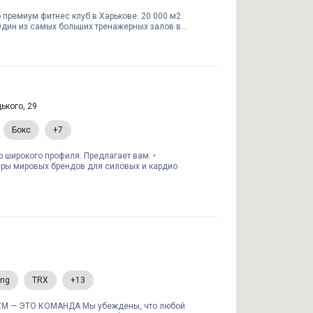
о премиум фитнес клуб в Харькове. 20 000 м2
Один из самых больших тренажерных залов в...
ького, 29
Бокс
+7
р широкого профиля. Предлагает вам: •
ры мировых брендов для силовых и кардио
ing
TRX
+13
M — ЭТО КОМАНДА Мы убеждены, что любой