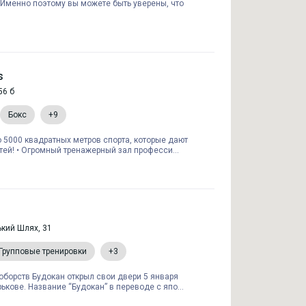
 Именно поэтому вы можете быть уверены, что
s
56 б
Бокс
+9
то 5000 квадратных метров спорта, которые дают
ей! • Огромный тренажерный зал професси...
ький Шлях, 31
Групповые тренировки
+3
оборств Будокан открыл свои двери 5 января
ькове. Название “Будокан” в переводе с япо...