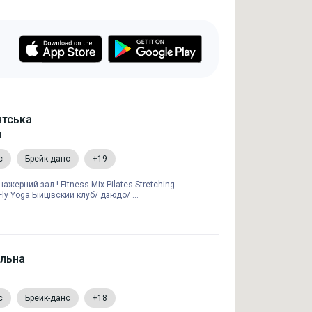
нтська
1
с
Брейк-данс
+19
ажерний зал ! Fitness-Mix Pilates Stretching
ly Yoga Бійцівский клуб/ дзюдо/ ...
ельна
с
Брейк-данс
+18