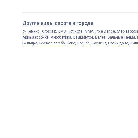
Другие виды спорта в городе
🎾 Теннис
CrossFit
EMS
Hot йога
MMA
Pole Dance
Step-аэроб
Аква аэробика
Акробатика
Бадминтон
Балет
Бальные Танцы
Бильярд
Боевое самбо
Бокс
Борьба
Боулинг
Брейк-данс
Вин