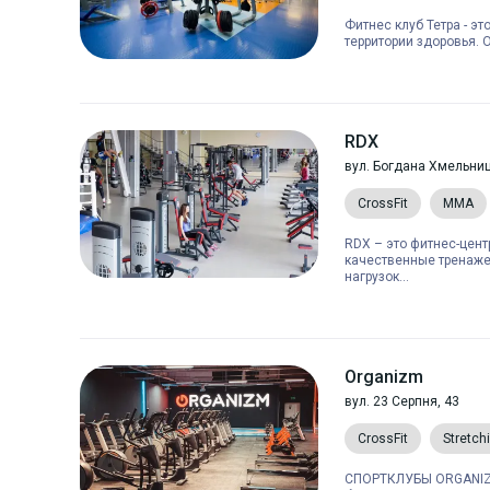
Фитнес клуб Тетра - эт
территории здоровья. 
RDX
вул. Богдана Хмельниц
CrossFit
MMA
RDX – это фитнес-цент
качественные тренаже
нагрузок...
Organizm
вул. 23 Серпня, 43
CrossFit
Stretch
СПОРТКЛУБЫ ORGANIZ