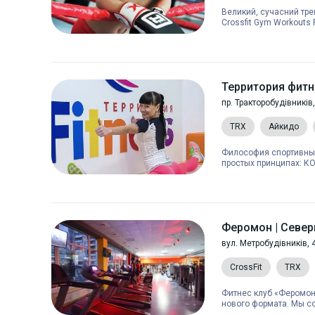
Великий, сучасний трен
Crossfit Gym Workouts F
Территория фитн
пр. Тракторобудівників
TRX
Айкидо
Философия спортивных 
простых принципах: К
Феромон | Север
вул. Метробудівників, 
CrossFit
TRX
Фитнес клуб «Феромон»
нового формата. Мы со