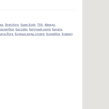
ика
Stretching
Super Body
TRX
Айкидо
Баскетбол
Бассейн
Батутный центр
Бачата
ьяса Йога
Водные виды спорта
Волейбол
Воркаут