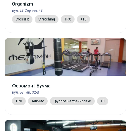
Organizm
вул. 23 Серпня, 43
CrossFit
Stretching
TRX
+13
Феромон | Бучма
вул. Бучми, 32-В
TRX
Айкидо
Групповые тренировки
+8