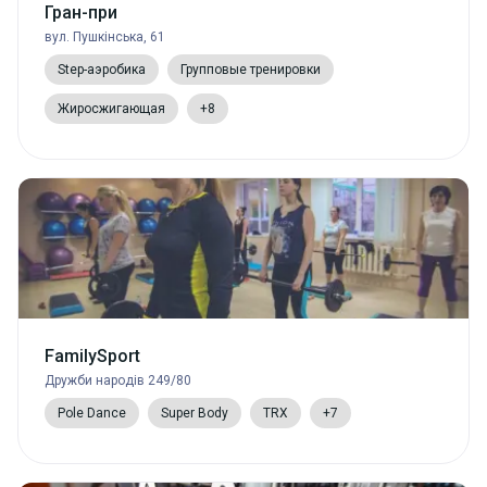
Гран-при
вул. Пушкінська, 61
Step-аэробика
Групповые тренировки
Жиросжигающая
+8
FamilySport
Дружби народів 249/80
Pole Dance
Super Body
TRX
+7