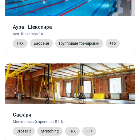
Аура | Шекспира
вул. Шекспіра 1а
TRX
Бассейн
Групповые тренировки
+16
Сафари
Московський проспект 51-А
CrossFit
Stretching
TRX
+14