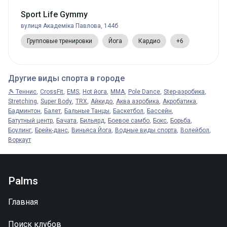
Sport Life Gymmy
вулиця Академіка Павлова, 144б
Групповые тренировки
Йога
Кардио
+6
Другие виды спорта в городе
🎾 Теннис
CrossFit
EMS
Hot йога
MMA
Pole Dance
Step-аэробика
Stretching
Super Body
TRX
Айкидо
Аква аэробика
Акробатика
Бадминтон
Балет
Бальные Танцы
Баскетбол
Бассейн
Батутный центр
Бачата
Бильярд
Боевое самбо
Бокс
Борьба
Боулинг
Брейк-данс
Виньяса Йога
Водные виды спорта
Волейбол
Воркаут
Palms
Главная
Поиск клубов