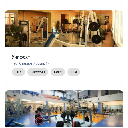
Унифехт
пер. Отакара Яроша, 14
TRX
Бассейн
Бокс
+14