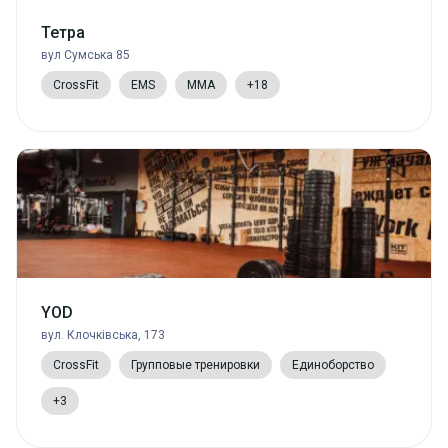
Тетра
вул Сумська 85
CrossFit
EMS
MMA
+18
YOD
вул. Клочківська, 173
CrossFit
Групповые тренировки
Единоборство
+3