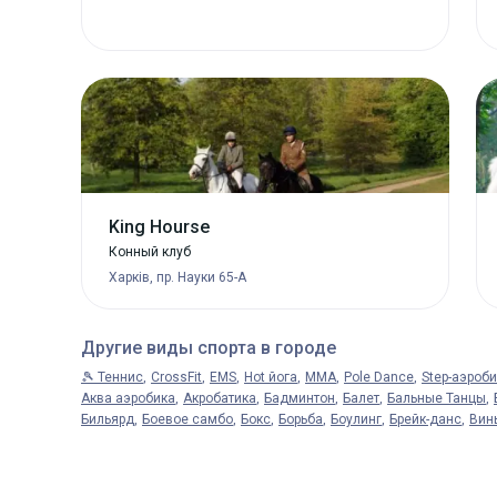
King Hourse
Конный клуб
Харків, пр. Науки 65-А
Другие виды спорта в городе
🎾 Теннис
CrossFit
EMS
Hot йога
MMA
Pole Dance
Step-аэроб
Аква аэробика
Акробатика
Бадминтон
Балет
Бальные Танцы
Бильярд
Боевое самбо
Бокс
Борьба
Боулинг
Брейк-данс
Вин