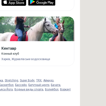
Кентавр
Конный клуб
Харків, Журавлівське водосховище
ика
Stretching
Super Body
TRX
Айкидо
Баскетбол
Бассейн
Батутный центр
Бачата
ьяса Йога
Водные виды спорта
Волейбол
Воркаут