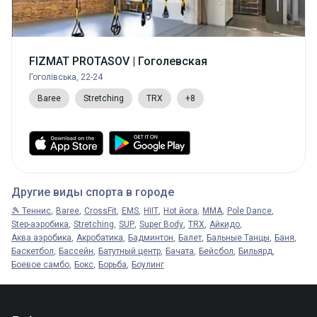
FIZMAT PROTASOV | Гоголевская
Гоголівська, 22-24
Baree
Stretching
TRX
+8
Другие виды спорта в городе
🎾 Теннис
Baree
CrossFit
EMS
HIIT
Hot йога
MMA
Pole Dance
Step-аэробика
Stretching
SUP
Super Body
TRX
Айкидо
Аква аэробика
Акробатика
Бадминтон
Балет
Бальные Танцы
Баня
Баскетбол
Бассейн
Батутный центр
Бачата
Бейсбол
Бильярд
Боевое самбо
Бокс
Борьба
Боулинг