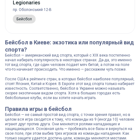
Legionaries
пр. Оболонський 12-В
Бейсбол
Бейсбол в Киеве: экзотика или популярный вид
спорта?
Бейсбол — американский вид спорта, который с XIX века постепенно
начал набирать популярность в некоторых странах. Да-да, это именно
тот вид спорта, где один человек подает мяч битой, а потом на поле
что-то начинает происходить. Что именно — расскажем чуть позже.
После США в рейтинге стран, в которых бейсбол наиболее популярный,
стоят Япония, Китай и Корея. В Европе этот вид спорта только набирает
известность. Соответственно, бейсбол в Украине можно называть
скорее экзотичным видом спорта. Хотя в больших городах есть
бейсбольные клубы, если вы хотите начать играть.
Правила игры в бейсбол
Бейсбол — не самый простой вид спорта, с точки зрения правил, но в
целом вся игра сводится к тому, что команды из 9 (иногда 10) человек
играют друг против друга. Они меняются ролями нападающих и
защищающихся. Основная цель — пробежать все базы и вернуться на
свое поле, при этом выбив трех игроков из команды нападения. Как
только защите удается достичь цели, команды меняются местами.