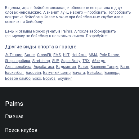
В целом, игра в бейсбол сложная, и объяснить ее правила в двух
словах невозможно. А значит, лучше всего — пробовать. Попробовать
поиграть в бейсбол в Киеве можно при бейсбольных клубах или в
секциях по бейсболу.
Цены и отзывы можно узнать в Palms. А после забронировать
тренировку по бейсболу в несколько кликов. Попробуйте!
Другие виды спорта в городе
🎾 Теннис
Baree
CrossFit
EMS
HIIT
Hot йога
MMA
Pole Dance
Step-аэробика
Stretching
SUP
Super Body
TRX
Айкидо
Аква аэробика
Акробатика
Бадминтон
Балет
Бальные Танцы
Баня
Баскетбол
Бассейн
Батутный центр
Бачата
Бейсбол
Бильярд
Боевое самбо
Бокс
Борьба
Боулинг
Palms
Главная
Поиск клубов