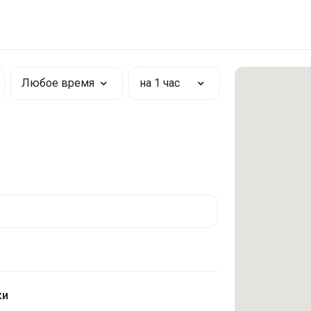
Любое время
на 1 час
ки