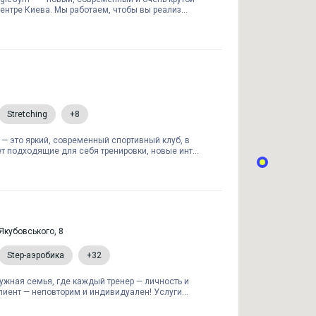
ентре Киева. Мы работаем, чтобы вы реализ...
Stretching
+8
— это яркий, современный спортивный клуб, в
 подходящие для себя тренировки, новые инт...
Якубовського, 8
Step-аэробика
+32
ужная семья, где каждый тренер — личность и
лиент — неповторим и индивидуален! Услуги...