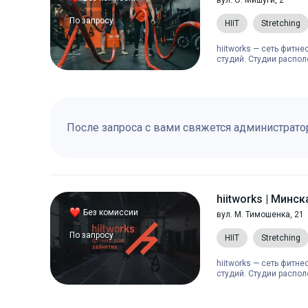
вул. О. Мишуги, 2
По запросу
HIIT
Stretching
hiitworks — сеть фитн
студий. Студии распол
После запроса с вами свяжется администрато
hiitworks | Минск
Без комиссии
вул. М. Тимошенка, 21
По запросу
HIIT
Stretching
hiitworks — сеть фитн
студий. Студии распол