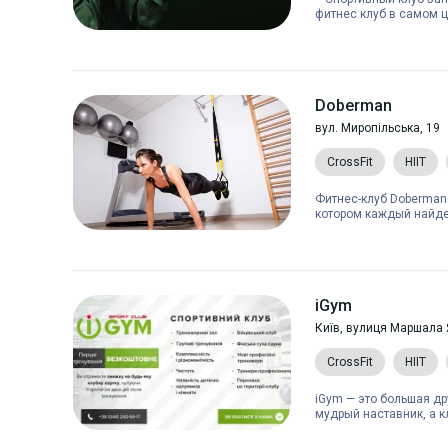
фитнес клуб в самом ц
Doberman
вул. Миропільська, 19
CrossFit
HIIT
Фитнес-клуб Doberman 
котором каждый найдет
iGym
Київ, вулиця Маршала 
CrossFit
HIIT
iGym — это большая др
мудрый наставник, а к