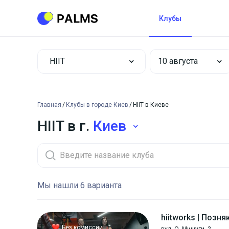
Клубы
HIIT
Главная
Клубы в городе Киев
HIIT в Киеве
HIIT в г.
Киев
Мы нашли 6 варианта
hiitworks | Позня
Без комиссии