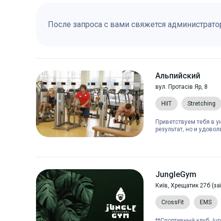
После запроса с вами свяжется администрато
Альпийский
вул. Протасів Яр, 8
HIIT
Stretching
Приветствуем тебя в у
результат, но и удово
JungleGym
Київ, Хрещатик 27б (за
CrossFit
EMS
**Спортивный клуб Jun