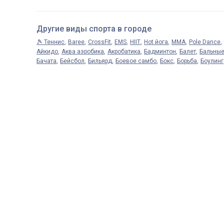
Другие виды спорта в городе
🎾 Теннис
Baree
CrossFit
EMS
HIIT
Hot йога
MMA
Pole Dance
Айкидо
Аква аэробика
Акробатика
Бадминтон
Балет
Бальные
Бачата
Бейсбол
Бильярд
Боевое самбо
Бокс
Борьба
Боулинг