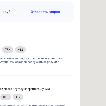
р клуба
Отправить запрос
TRX
+12
никальном месте, где спорт принесет не только
льствие! Мы создали особую атмосферу для...
їзд через Круглоуніверситетську 3/5)
HIIT
+12
gleGym** – новый, современный и очень крутой