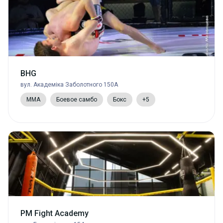
BHG
вул. Академіка Заболотного 150А
MMA
Боевое самбо
Бокс
+5
PM Fight Academy