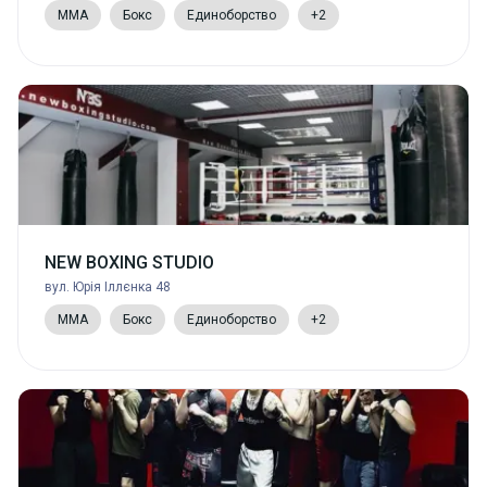
MMA
Бокс
Единоборство
+2
NEW BOXING STUDIO
вул. Юрія Іллєнка 48
MMA
Бокс
Единоборство
+2