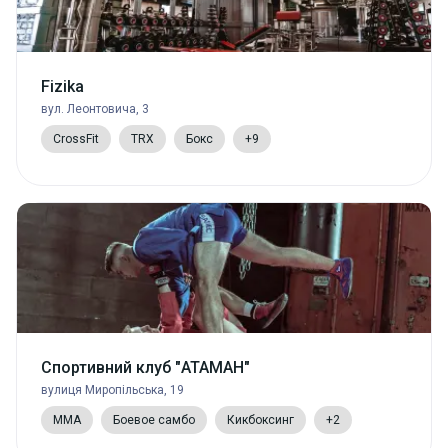
Fizika
вул. Леонтовича, 3
CrossFit
TRX
Бокс
+9
Спортивний клуб "АТАМАН"
вулиця Миропільська, 19
MMA
Боевое самбо
Кикбоксинг
+2