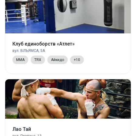
Клуб единоборств «Атлет»
вул. ВІЛЬЯМСА, 5А
MMA
TRX
Айкидо
+10
Лао Тай
вул. Прорізна, 13