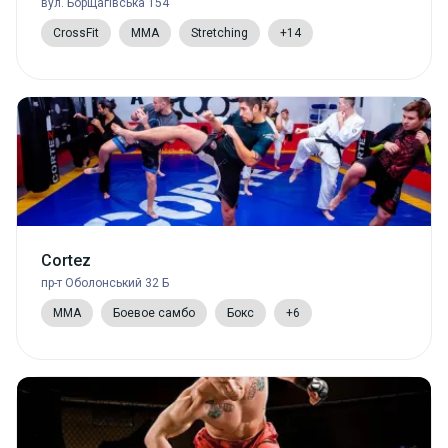
вул. Борщагівська 154
CrossFit
MMA
Stretching
+14
Cortez
пр-т Оболонський 32 Б
MMA
Боевое самбо
Бокс
+6