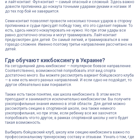
и лайт-контакт. Фул-контакт — самый опасный и сложный. Здесь важно
довести противника до нокаута точными ударами руками и ногами. И
до тех пор бой не завершится.
Семи-контакт позволяет провести несколько точных ударов в сторону
противника и судьи присудят победу тому, кто это сделает первым. То
есть, здесь никого нокаутировать не нужно. Но при этом удары все
равно достаточно опасны и могут травмировать. Лайт-контакт
предусмотрен для детей. Он самый легкий, и травмироваться в нем
гораздо сложнее. Именно поэтому третье направление рассчитано на
детей.
Где обучают кикбоксингу в Украине?
На сегодняшний день кикбоксинг — популярное боевое направление.
Соответственно, возможностей попробовать этот вид спорта
достаточно много. Вы можете рассмотреть вариант бойцовского клуба
— в нем есть много разных направлений. И если одно не подойдет, то
другое обязательно вам понравится.
Также есть такое понятие, как школа кикбоксинга. В этом месте
преподают и занимаются исключительно кикбоксингом. Вы получите
узкопрофильные знания именно в этой области. Для детей можно
рассмотреть секцию в спортивной школе, она также немного
узкопрофильная, но при этом, если ребенку все же захочется
попробовать что-то другое, в рамках спортивной школы у него будет
такая возможность.
Выбирать бойцовский клуб, школу или секцию кикбоксинга важно по
профессиональному тренерскому составу и отзывам. Узнать о том, где