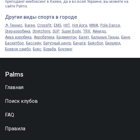
преподают кикбоксинг в Киеве, да и во всей Украине, вы можете на
сайте Palms.
Другие виды спорта в городе
🎾 Теннис
Baree
CrossFit
EMS
HIIT
Hot йога
MMA
Pole Dance
Step-аэробика
Stretching
SUP
Super Body
TRX
Айкидо
Аква аэробика
Акробатика
Бадминтон
Балет
Бальные Танцы
Баня
Баскетбол
Бассейн
Батутный центр
Бачата
Бейсбол
Бильярд
Боевое самбо
Бокс
Борьба
Боулинг
Palms
Главная
Поиск клубов
FAQ
Правила