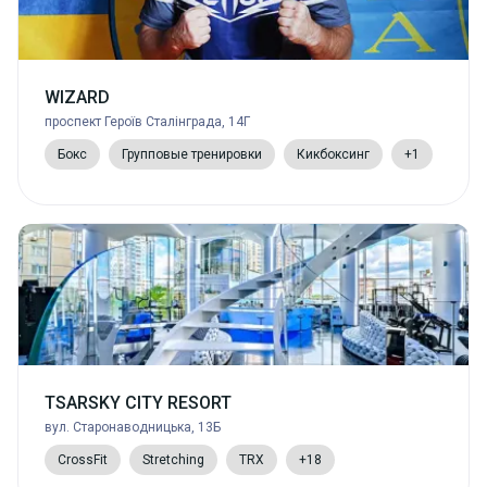
WIZARD
проспект Героїв Сталінграда, 14Г
Бокс
Групповые тренировки
Кикбоксинг
+1
TSARSKY CITY RESORT
вул. Старонаводницька, 13Б
CrossFit
Stretching
TRX
+18