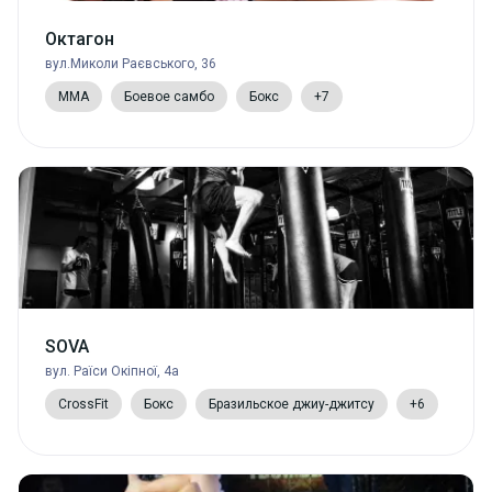
Октагон
вул.Миколи Раєвського, 36
MMA
Боевое самбо
Бокс
+7
SOVA
вул. Раїси Окіпної, 4а
CrossFit
Бокс
Бразильское джиу-джитсу
+6