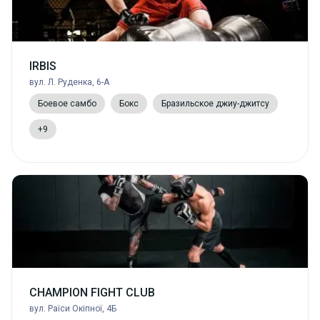
IRBIS
вул. Л. Руденка, 6-А
Боевое самбо
Бокс
Бразильское джиу-джитсу
+9
CHAMPION FIGHT CLUB
вул. Раїси Окіпної, 4Б