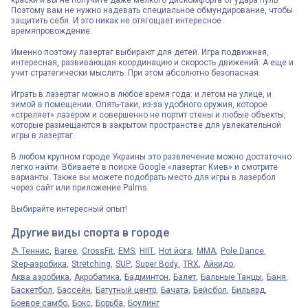
краски и вы не получите даже мелкого дискомфорта от удара пуль.
Поэтому вам не нужно надевать специальное обмундирование, чтобы
защитить себя. И это никак не отягощает интересное
времяпровождение.
Именно поэтому лазертаг выбирают для детей. Игра подвижная,
интересная, развивающая координацию и скорость движений. А еще и
учит стратегически мыслить. При этом абсолютно безопасная.
Играть в лазертаг можно в любое время года: и летом на улице, и
зимой в помещении. Опять-таки, из-за удобного оружия, которое
«стреляет» лазером и совершенно не портит стены и любые объекты,
которые размещаются в закрытом пространстве для увлекательной
игры в лазертаг.
В любом крупном городе Украины это развлечение можно достаточно
легко найти. Вбиваете в поиске Google «лазертаг Киев» и смотрите
варианты. Также вы можете подобрать место для игры в лазербол
через сайт или приложение Palms.
Выбирайте интересный опыт!
Другие виды спорта в городе
🎾 Теннис
Baree
CrossFit
EMS
HIIT
Hot йога
MMA
Pole Dance
Step-аэробика
Stretching
SUP
Super Body
TRX
Айкидо
Аква аэробика
Акробатика
Бадминтон
Балет
Бальные Танцы
Баня
Баскетбол
Бассейн
Батутный центр
Бачата
Бейсбол
Бильярд
Боевое самбо
Бокс
Борьба
Боулинг