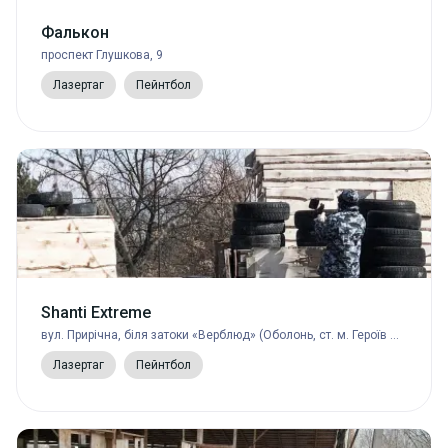
Фалькон
проспект Глушкова, 9
Лазертаг
Пейнтбол
Shanti Extreme
вул. Прирічна, біля затоки «Верблюд» (Оболонь, ст. м. Героїв Дніпра);
Лазертаг
Пейнтбол