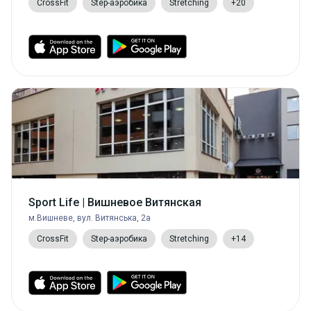
CrossFit
Step-аэробика
Stretching
+20
Sport Life | Вишневое Витянская
м.Вишневе, вул. Витянська, 2а
CrossFit
Step-аэробика
Stretching
+14