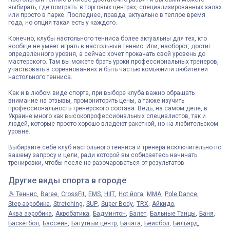
выбирать, где поиграть: в торговых центрах, специализированных залах
или просто в парке. Последнее, правда, актуально в теплое время
года, но опция такая есть у каждого.
Конечно, клубы настольного тенниса более актуальны для тех, кто
вообще не умеет играть в настольный теннис. Или, наоборот, достиг
определенного уровня, а сейчас хочет прокачать свой уровень до
мастерского. Там вы можете брать уроки профессиональных тренеров,
участвовать в соревнованиях и быть частью комьюнити любителей
настольного тенниса.
Как и в любом виде спорта, при выборе клуба важно обращать
внимание на отзывы, промониторить цены, а также изучить
профессиональность тренерского состава. Ведь, на самом деле, в
Украине много как высокопрофессиональных специалистов, так и
людей, которые просто хорошо владеют ракеткой, но на любительском
уровне.
Выбирайте себе клуб настольного тенниса и тренера исключительно по
вашему запросу и цели, ради которой вы собираетесь начинать
тренировки, чтобы после не разочароваться от результатов.
Другие виды спорта в городе
🎾 Теннис
Baree
CrossFit
EMS
HIIT
Hot йога
MMA
Pole Dance
Step-аэробика
Stretching
SUP
Super Body
TRX
Айкидо
Аква аэробика
Акробатика
Бадминтон
Балет
Бальные Танцы
Баня
Баскетбол
Бассейн
Батутный центр
Бачата
Бейсбол
Бильярд