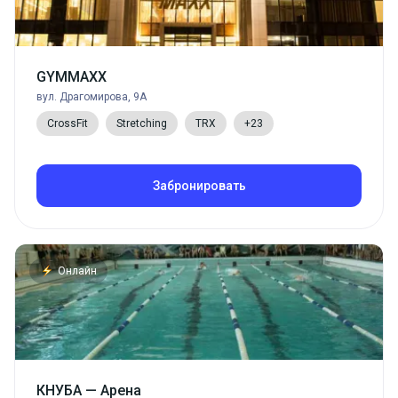
GYMMAXX
вул. Драгомирова, 9А
CrossFit
Stretching
TRX
+23
Забронировать
Онлайн
КНУБА — Арена