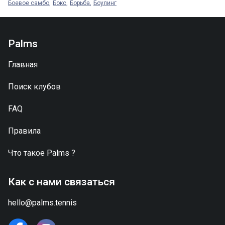
Боевое самбо
Бокс
Борьба
Боулинг
Palms
Главная
Поиск клубов
FAQ
Правила
Что такое
Palms
?
Как с нами связаться
hello@palms.tennis