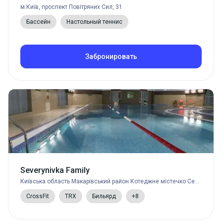
м.Київ, проспект Повітряних Сил, 31
Бассейн
Настольный теннис
Забронировать
Severynivka Family
Київська область Макарівський район Котеджне містечко Северинівка вулиця Северина Наливайка 3
CrossFit
TRX
Бильярд
+8