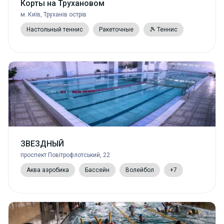
Корты на Трухановом
м. Київ, Труханів острів
Настольный теннис
Ракеточные
🎾 Теннис
ЗВЕЗДНЫЙ
проспект Повітрофлотський, 22
Аква аэробика
Бассейн
Волейбол
+7