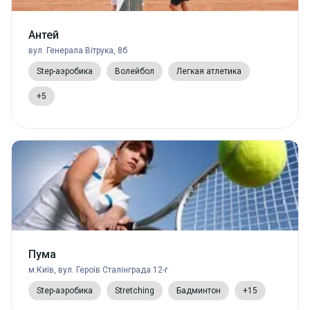
Антей
вул. Генерала Вітрука, 8б
Step-аэробика
Волейбол
Легкая атлетика
+5
Пума
м.Київ, вул. Героїв Сталінграда 12-г
Step-аэробика
Stretching
Бадминтон
+15