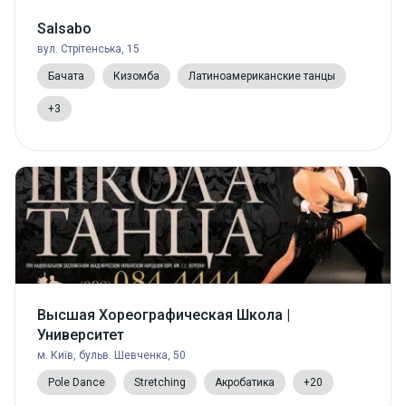
Salsabo
вул. Стрітенська, 15
Бачата
Кизомба
Латиноамериканские танцы
+3
Высшая Хореографическая Школа |
Университет
м. Київ, бульв. Шевченка, 50
Pole Dance
Stretching
Акробатика
+20