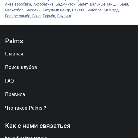
Аква аэробика
Акробатика
Бадминтон
Балет
Бальные Танцы
Баня
Баскетбол
Бассейн
Батутный центр
Бачата
Бейсбол
Бильярд
Боевое самбо
Бокс
Борьба
Боулинг
Palms
Главная
Поиск клубов
FAQ
Правила
Что такое
Palms
?
Как с нами связаться