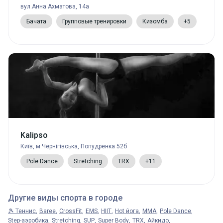
вул.Анна Ахматова, 14а
Бачата
Групповые тренировки
Кизомба
+5
Kalipso
Київ, м.Чернігівська, Попудренка 52б
Pole Dance
Stretching
TRX
+11
Другие виды спорта в городе
🎾 Теннис
Baree
CrossFit
EMS
HIIT
Hot йога
MMA
Pole Dance
Step-аэробика
Stretching
SUP
Super Body
TRX
Айкидо