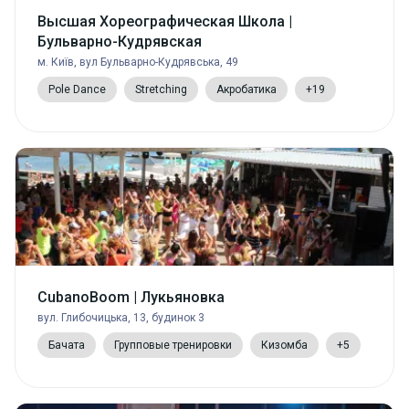
Высшая Хореографическая Школа |
Бульварно-Кудрявская
м. Київ, вул Бульварно-Кудрявська, 49
Pole Dance
Stretching
Акробатика
+19
CubanoBoom | Лукьяновка
вул. Глибочицька, 13, будинок 3
Бачата
Групповые тренировки
Кизомба
+5