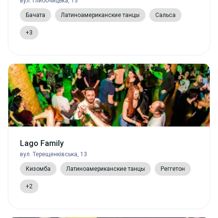
вул. Глибочицька, 13
Бачата
Латиноамериканские танцы
Сальса
+3
Lago Family
вул. Терещенківська, 13
Кизомба
Латиноамериканские танцы
Реггетон
+2