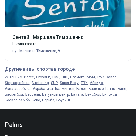
Сентай | Маршала Тимошенко
Школа каратэ
вул.Маршала Тимошенка, 9
Другие виды спорта в городе
🎾 Теннис
Baree
CrossFit
EMS
HIIT
Hot йога
MMA
Pole Dance
Step-аэробика
Stretching
SUP
Super Body
TRX
Айкидо
Аква аэробика
Акробатика
Бадминтон
Балет
Бальные Танцы
Баня
Баскетбол
Бассейн
Батутный центр
Бачата
Бейсбол
Бильярд
Боевое самбо
Бокс
Борьба
Боулинг
Palms