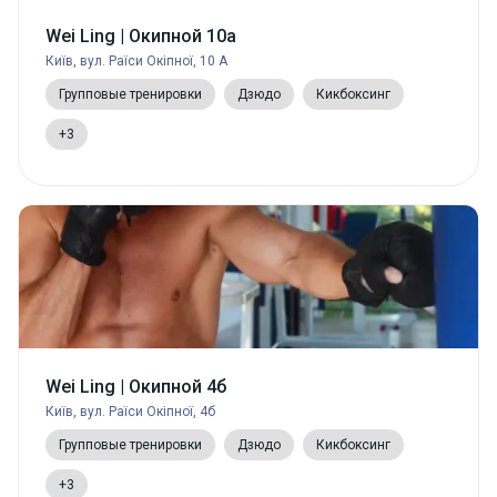
Wei Ling | Окипной 10а
Київ, вул. Раїси Окіпної, 10 А
Групповые тренировки
Дзюдо
Кикбоксинг
+3
Wei Ling | Окипной 4б
Київ, вул. Раїси Окіпної, 4б
Групповые тренировки
Дзюдо
Кикбоксинг
+3