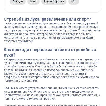
Айкидо
Бокс
Единоборство
+11
Стрельба из лука: развлечение или спорт?
На самом деле стрельба из лука легко может быть и тем, и другим. В
мире существуют международные соревнования по стрельбе из лука,
в которых участвуют профессиональные спортсмены. Также это очень
увлекательное занятие, которое подойдет каждому. И если вам
хочется испытать новые впечатления, вы смело можете выбрать
сходить в лучный тир.
Как проходит первое занятие по стрельбе из
лука?
Инструктор рассказывает вам базовые правила, учит, как стрелять из
лука и принимать нужную позу. Затем вы начинаете практиковаться в
стрельбе по мишеням. Они могут быть абсолютно разные: от столба
дерева, воздушных шаров и до профессиональных мишеней. Все
зависит от уровня лучного тира и его назначения: воспитать
профессиональных спортсменов или все-таки развлечь охотников за
новыми впечатлениями.
Если вы захотите углубить свои знания, то можно научиться стрелять
из разных типов лука: блочного, классического и традиционного.
Соответственно, правила стрельбы также будут немного отличаться, и
понять это можно только на практике.