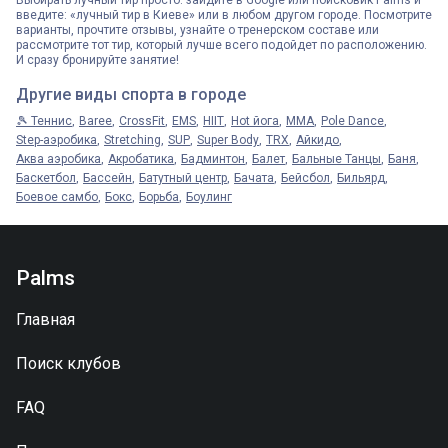
Выбирать лучный тир просто: зайдите в Google или поисковик Palms и
введите: «лучный тир в Киеве» или в любом другом городе. Посмотрите
варианты, прочтите отзывы, узнайте о тренерском составе или
рассмотрите тот тир, который лучше всего подойдет по расположению.
И сразу бронируйте занятие!
Другие виды спорта в городе
🎾 Теннис
Baree
CrossFit
EMS
HIIT
Hot йога
MMA
Pole Dance
Step-аэробика
Stretching
SUP
Super Body
TRX
Айкидо
Аква аэробика
Акробатика
Бадминтон
Балет
Бальные Танцы
Баня
Баскетбол
Бассейн
Батутный центр
Бачата
Бейсбол
Бильярд
Боевое самбо
Бокс
Борьба
Боулинг
Palms
Главная
Поиск клубов
FAQ