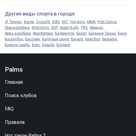
Другие виды спорта в городе
🎾 Теннис
Baree
CrossFit
EMS
HIIT
Hot йога
MMA
Pole Dance
Step-аэробика
Stretching
SUP
Super Body
TRX
Айкидо
Аква аэробика
Акробатика
Бадминтон
Балет
Бальные Танцы
Баня
Баскетбол
Бассейн
Батутный центр
Бачата
Бейсбол
Бильярд
Боевое самбо
Бокс
Борьба
Боулинг
Palms
Главная
Поиск клубов
FAQ
Правила
Что такое
Palms
?