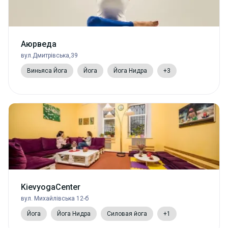
Аюрведа
вул.Дмитрівська,39
Виньяса Йога
Йога
Йога Нидра
+3
KievyogaCenter
вул. Михайлівська 12-б
Йога
Йога Нидра
Силовая йога
+1