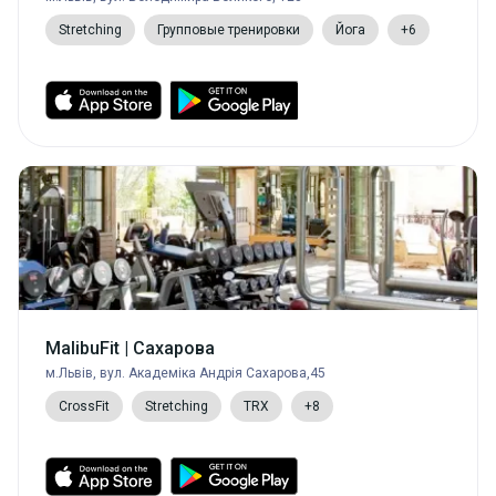
Stretching
Групповые тренировки
Йога
+6
MalibuFit | Сахарова
м.Львів, вул. Академіка Андрія Сахарова,45
CrossFit
Stretching
TRX
+8