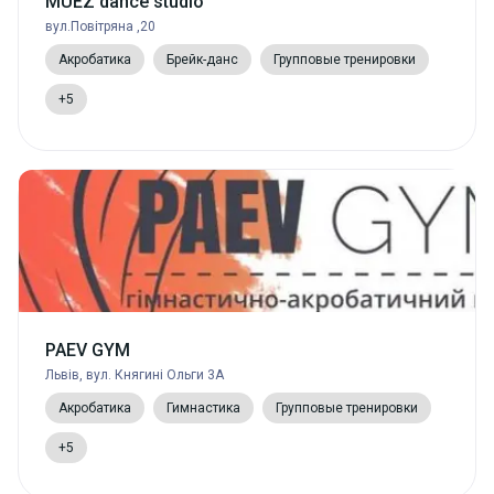
MUEZ dance studio
вул.Повітряна ,20
Акробатика
Брейк-данс
Групповые тренировки
+5
PAEV GYM
Львів, вул. Княгині Ольги 3А
Акробатика
Гимнастика
Групповые тренировки
+5