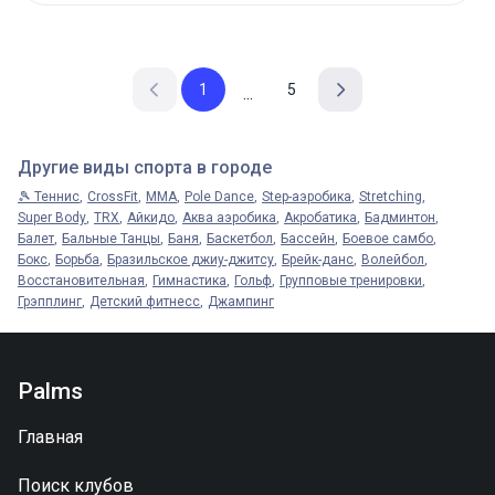
1
5
...
Другие виды спорта в городе
🎾 Теннис
CrossFit
MMA
Pole Dance
Step-аэробика
Stretching
Super Body
TRX
Айкидо
Аква аэробика
Акробатика
Бадминтон
Балет
Бальные Танцы
Баня
Баскетбол
Бассейн
Боевое самбо
Бокс
Борьба
Бразильское джиу-джитсу
Брейк-данс
Волейбол
Восстановительная
Гимнастика
Гольф
Групповые тренировки
Грэпплинг
Детский фитнесс
Джампинг
Palms
Главная
Поиск клубов