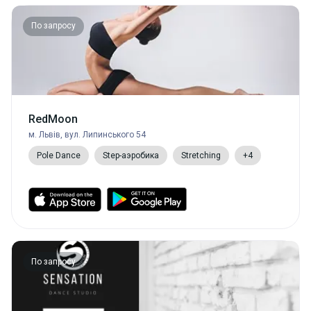
По запросу
RedMoon
м. Львів, вул. Липинського 54
Pole Dance
Step-аэробика
Stretching
+4
По запросу