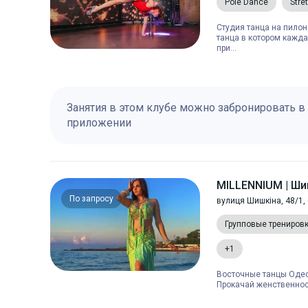
Pole Dance
Stre
Студия танца на пило
танца в котором кажд
при...
Занятия в этом клубе можно забронировать в
приложении
MILLENNIUM | Ш
По запросу
вулиця Шишкіна, 48/1,
Групповые трениров
+1
Восточные танцы Одес
Прокачай женственност