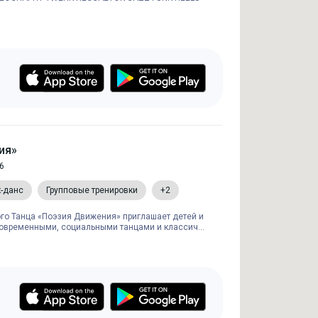
ия»
6
к-данс
Групповые тренировки
+2
о Танца «Поэзия Движения» приглашает детей и
современными, социальными танцами и классич...