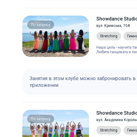
Showdance Studi
По запросу
вул. Кримська, 70А
Stretching
Гимн
Наша цель - научить т
Любить танцевать и люб
Занятия в этом клубе можно забронировать в
приложении
Showdance Studio
По запросу
вул. Академіка Король
Stretching
Гимн