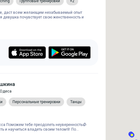
tching
Групповые тренировки
+2
не, даст всем желающим незабываемый опыт
ая девушка почувствует свою женственность и
ишкина
 Одеса
ки
Персональные тренировки
Танцы
са Поможем тебе преодолеть неуверенность🥀
ь и научиться владеть своим телом🌸 По...