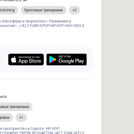
 Головатого, 48
tretching
Групповые тренировки
+2
в атмосферы и творчества♾ Развиваем в
ичностей✨ J AZZ-FUNK K-POP HIP-HOP HIGH HEELS
деса
повые тренировки
ровки
+1
е пространство в Одессе. HIP HOP
OGRAPHY TWERK REGGAETON JAZZ FUNK HEELS