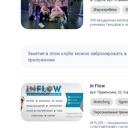
м. Одеса, вул. Отамана
Step-аэробика
S
300 квадратных метро
учениках танцоров и л
...
Занятия в этом клубе можно забронировать в
приложении
In Flow
По запросу
вул. Пушкінська, 32, О
Stretching
Груп
Персональные трени
IN FLOW – танцевально
CONTEMPORARY CHORE