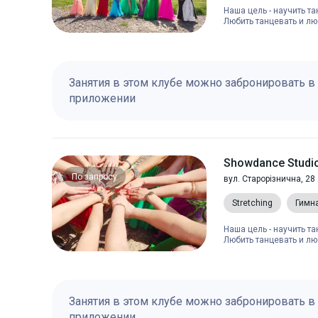
Наша цель - научить т
Любить танцевать и люб
Занятия в этом клубе можно забронировать в
приложении
Showdance Studi
По запросу
вул. Старорізнична, 28
Stretching
Гимн
Наша цель - научить т
Любить танцевать и люб
Занятия в этом клубе можно забронировать в
приложении