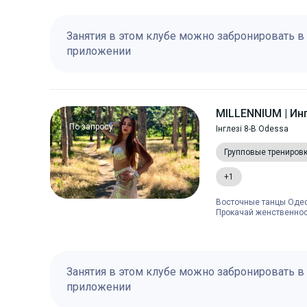
Занятия в этом клубе можно забронировать в
приложении
MILLENNIUM | Ин
По запросу
Інглезі 8-В Odessa
Групповые трениров
+1
Восточные танцы Одес
Прокачай женственност
Занятия в этом клубе можно забронировать в
приложении