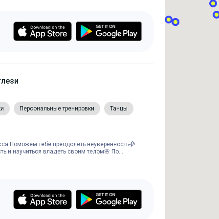
глези
ки
Персональные тренировки
Танцы
са Поможем тебе преодолеть неуверенность🥀
ь и научиться владеть своим телом🌸 По...