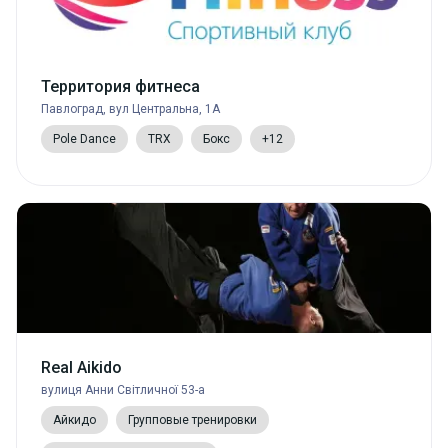
Территория фитнеса
Павлоград, вул Центральна, 1А
Pole Dance
TRX
Бокс
+12
Real Aikido
вулиця Анни Світличної 53-а
Айкидо
Групповые тренировки