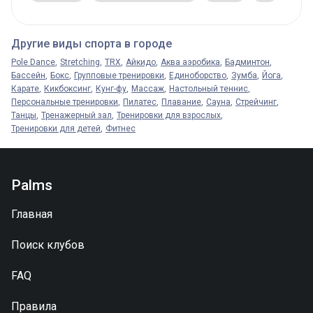
Другие виды спорта в городе
Pole Dance
Stretching
TRX
Айкидо
Аква аэробика
Бадминтон
Бассейн
Бокс
Групповые тренировки
Единоборство
Зумба
Йога
Карате
Кикбоксинг
Кунг-фу
Массаж
Настольный теннис
Персональные тренировки
Пилатес
Плавание
Сауна
Стрейчинг
Танцы
Тренажерный зал
Тренировки для взрослых
Тренировки для детей
Фитнес
Palms
Главная
Поиск клубов
FAQ
Правила