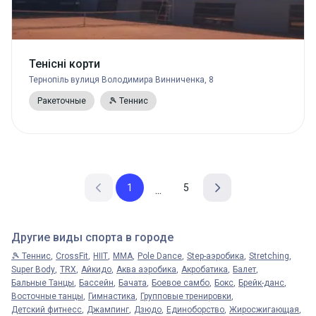
Тенісні корти
Тернопіль вулиця Володимира Винниченка, 8
Ракеточные
🎾 Теннис
1
5
...
Другие виды спорта в городе
🎾 Теннис
CrossFit
HIIT
MMA
Pole Dance
Step-аэробика
Stretching
Super Body
TRX
Айкидо
Аква аэробика
Акробатика
Балет
Бальные Танцы
Бассейн
Бачата
Боевое самбо
Бокс
Брейк-данс
Восточные танцы
Гимнастика
Групповые тренировки
Детский фитнесс
Джампинг
Дзюдо
Единоборство
Жиросжигающая