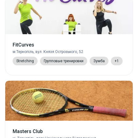
FitCurves
м.Тернопіль, вул. Князя Острозького, 52
Stretching
Групповые тренировки
Зумба
+1
Masters Club