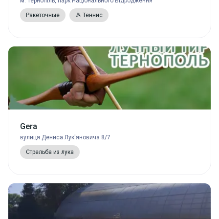
м. Тернопіль, парк Національного Відродження
Ракеточные
🎾 Теннис
Gera
вулиця Дениса Лук'яновича 8/7
Стрельба из лука