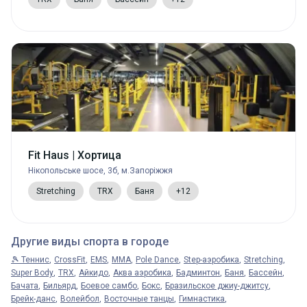
Fit Haus | Хортица
Нікопольське шосе, 3б, м.Запоріжжя
Stretching
TRX
Баня
+12
Другие виды спорта в городе
🎾 Теннис
CrossFit
EMS
MMA
Pole Dance
Step-аэробика
Stretching
Super Body
TRX
Айкидо
Аква аэробика
Бадминтон
Баня
Бассейн
Бачата
Бильярд
Боевое самбо
Бокс
Бразильское джиу-джитсу
Брейк-данс
Волейбол
Восточные танцы
Гимнастика