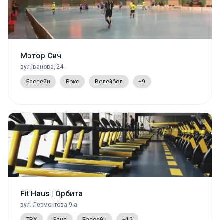
Мотор Сич
вул.Іванова, 24
Бассейн
Бокс
Волейбол
+9
Fit Haus | Орбита
вул. Лермонтова 9-а
TRX
Баня
Бассейн
+12