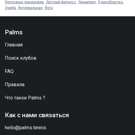
Групповые тренировки
Детский фитнесс
Джампинг
Единоборство
Зумба
Интервальная
Йога
Palms
Главная
Поиск клубов
FAQ
Правила
Что такое
Palms
?
Как с нами связаться
hello@palms.tennis