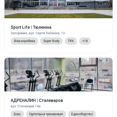
Sport Life | Тюленіна
Запоріжжя, вул. Сергія Тюленіна, 13
Step-аэробика
Super Body
TRX
+18
АДРЕНАЛИН | Сталеваров
вул. Сталеварів 14а
Бокс
Групповые тренировки
Единоборство