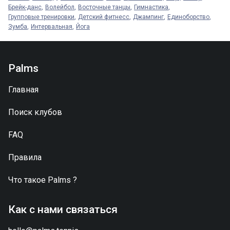
Брейк-данс
Волейбол
Восточные танцы
Гимнастика
Групповые тренировки
Детский фитнесс
Джампинг
Единоборство
Зумба
Интервальная
Йога
Palms
Главная
Поиск клубов
FAQ
Правила
Что такое
Palms
?
Как с нами связаться