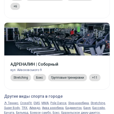
+6
АДРЕНАЛИН | Соборный
вул. Айвозовського 9
Stretching
Бокс
Групповые тренировки
+11
Другие виды спорта в городе
🎾 Теннис
CrossFit
EMS
MMA
Pole Dance
Step-аэробика
Stretching
Super Body
TRX
Айкидо
Аква аэробика
Бадминтон
Баня
Бассейн
Бачата
Бильярд
Боевое самбо
Бокс
Бразильское джиу-джитсу