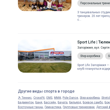
Персональные трени
3 танцевальных студии
тренеров. 20 лет преп
с...
Sport Life | Тюле
Запоріжжя, вул. Сергія
Step-аэробика
S
Sport Life Запоріжжя —
клубі планується відкр
Другие виды спорта в городе
🎾 Теннис
CrossFit
EMS
MMA
Pole Dance
Step-аэробика
Stretc
Бадминтон
Баня
Бассейн
Бачата
Бильярд
Боевое самбо
Бок
Восточные танцы
Гимнастика
Групповые тренировки
Детский 