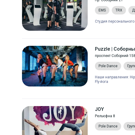
Пр. Соборний 21
EMS
TRX
Д
Студия персонального 
Puzzle | Соборны
проспект Соборний 15
Pole Dance
Груп
Наши направления: Hip-
Fly-йога
JOY
Рельєфна 8
Pole Dance
Груп