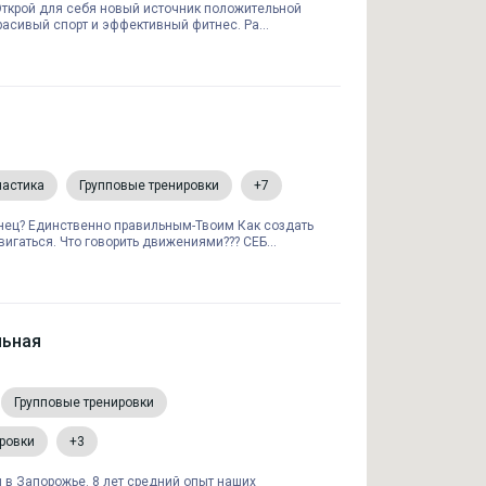
 Открой для себя новый источник положительной
красивый спорт и эффективный фитнес. Ра...
настика
Групповые тренировки
+7
нец? Единственно правильным-Твоим Как создать
вигаться. Что говорить движениями??? СЕБ...
льная
Групповые тренировки
ровки
+3
 в Запорожье. 8 лет средний опыт наших