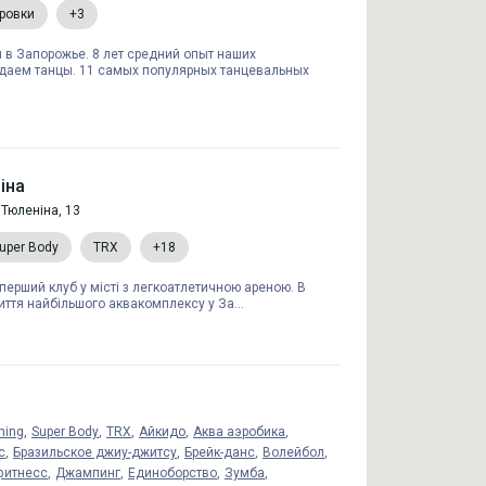
ровки
+3
 в Запорожье. 8 лет средний опыт наших
одаем танцы. 11 самых популярных танцевальных
ніна
 Тюленіна, 13
uper Body
TRX
+18
 перший клуб у місті з легкоатлетичною ареною. В
иття найбільшого аквакомплексу у За...
hing
Super Body
TRX
Айкидо
Аква аэробика
с
Бразильское джиу-джитсу
Брейк-данс
Волейбол
фитнесс
Джампинг
Единоборство
Зумба