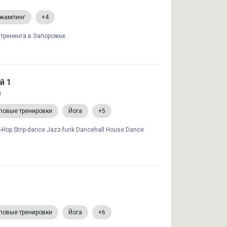
жампинг
+4
тренинга в Запорожье.
й 1
8
повые тренировки
Йога
+5
Hop Strip-dance Jazz-funk Dancehall House Dance
повые тренировки
Йога
+6