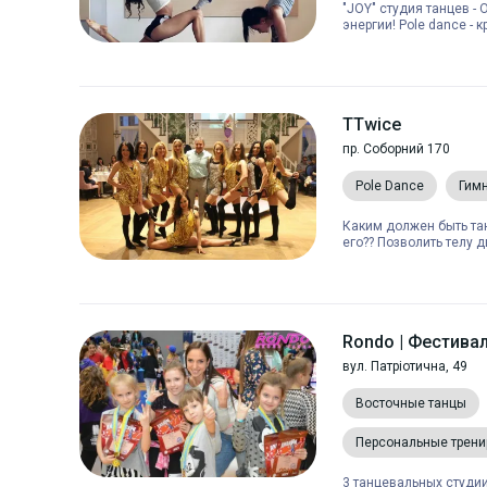
"JOY" студия танцев -
энергии! Pole dance - 
TTwice
пр. Соборний 170
Pole Dance
Гим
Каким должен быть та
его?? Позволить телу д
Rondo | Фестива
вул. Патріотична, 49
Восточные танцы
Персональные трени
3 танцевальных студии