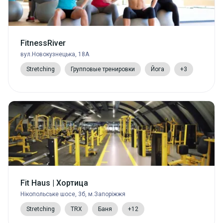
FitnessRiver
вул.Новокузнецька, 18А
Stretching
Групповые тренировки
Йога
+3
Fit Haus | Хортица
Нікопольське шосе, 3б, м.Запоріжжя
Stretching
TRX
Баня
+12