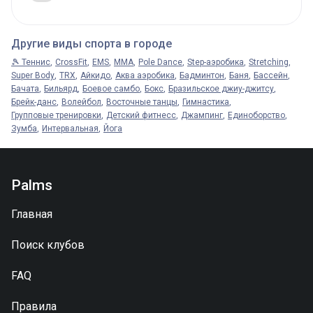
Другие виды спорта в городе
🎾 Теннис
CrossFit
EMS
MMA
Pole Dance
Step-аэробика
Stretching
Super Body
TRX
Айкидо
Аква аэробика
Бадминтон
Баня
Бассейн
Бачата
Бильярд
Боевое самбо
Бокс
Бразильское джиу-джитсу
Брейк-данс
Волейбол
Восточные танцы
Гимнастика
Групповые тренировки
Детский фитнесс
Джампинг
Единоборство
Зумба
Интервальная
Йога
Palms
Главная
Поиск клубов
FAQ
Правила