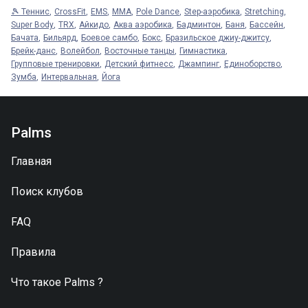
🎾 Теннис
CrossFit
EMS
MMA
Pole Dance
Step-аэробика
Stretching
Super Body
TRX
Айкидо
Аква аэробика
Бадминтон
Баня
Бассейн
Бачата
Бильярд
Боевое самбо
Бокс
Бразильское джиу-джитсу
Брейк-данс
Волейбол
Восточные танцы
Гимнастика
Групповые тренировки
Детский фитнесс
Джампинг
Единоборство
Зумба
Интервальная
Йога
Palms
Главная
Поиск клубов
FAQ
Правила
Что такое
Palms
?