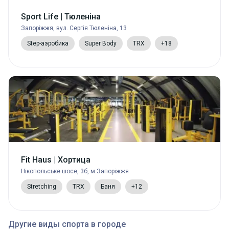
Sport Life | Тюленіна
Запоріжжя, вул. Сергія Тюленіна, 13
Step-аэробика
Super Body
TRX
+18
Fit Haus | Хортица
Нікопольське шосе, 3б, м.Запоріжжя
Stretching
TRX
Баня
+12
Другие виды спорта в городе